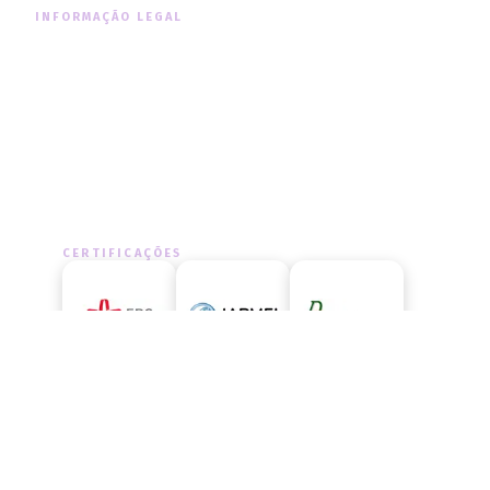
INFORMAÇÃO LEGAL
Informação Legal
Política de Cookies
Política de Privacidade
CERTIFICAÇÕES
LIVRO DE RECLAMAÇÕES
Aceda ao livro de reclamações
oficial e exerça os seus direitos.
ACEDER AGORA
→