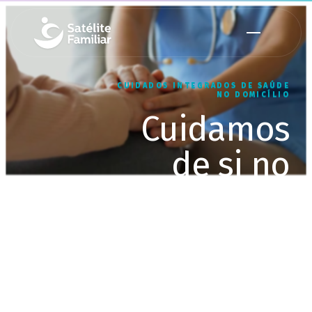
CUIDADOS INTEGRADOS DE SAÚDE
NO DOMICÍLIO
Cuidamos
de si no
conforto do
seu lar
Equipa multidisciplinar, ao seu
domicílio, até 24 horas por dia, 7
dias por semana.