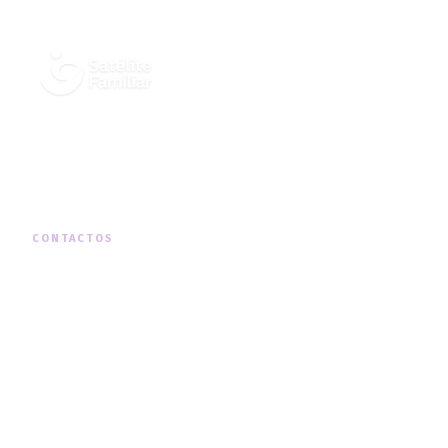
Cuidados Integrados de Saúde ao
Domicílio, em todo o território nacional.
CONTACTOS
MORADA
Rua Padre Américo Nº19, 1º Dto, Telheiras
TELEFONE
+351 210 131 290
(chamada para a rede fixa nacional)
HORÁRIO
Segunda a Sexta · 09h00 — 18h00