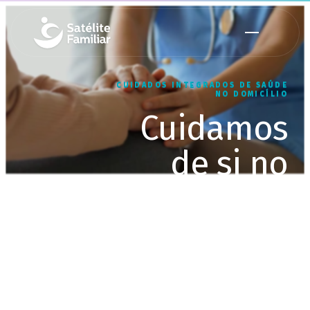
CUIDADOS INTEGRADOS DE SAÚDE
NO DOMICÍLIO
Cuidamos
de si no
conforto do
seu lar
Equipa multidisciplinar, ao seu
domicílio, até 24 horas por dia, 7
dias por semana.