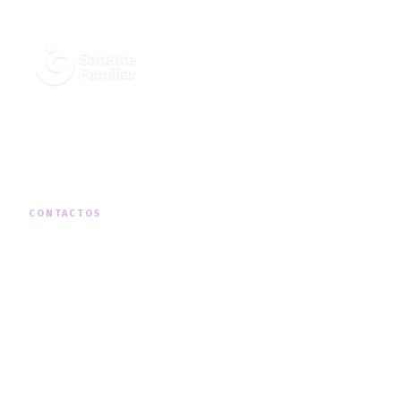
Cuidados Integrados de Saúde ao
Domicílio, em todo o território nacional.
CONTACTOS
MORADA
Rua Padre Américo Nº19, 1º Dto, Telheiras
TELEFONE
+351 210 131 290
(chamada para a rede fixa nacional)
HORÁRIO
Segunda a Sexta · 09h00 — 18h00