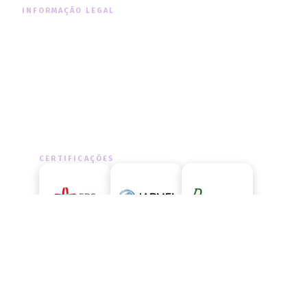
INFORMAÇÃO LEGAL
Informação Legal
Política de Cookies
Política de Privacidade
CERTIFICAÇÕES
LIVRO DE RECLAMAÇÕES
Aceda ao livro de reclamações
oficial e exerça os seus direitos.
ACEDER AGORA
→