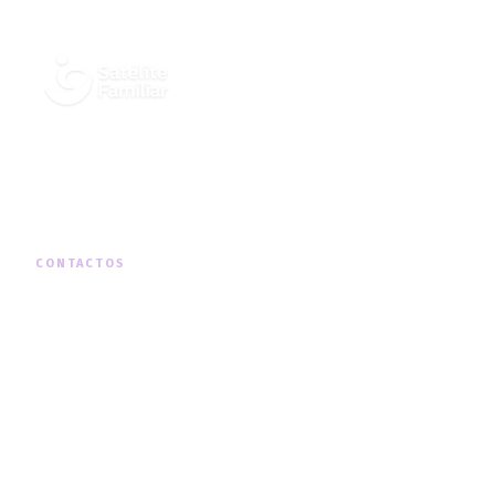
Cuidados Integrados de Saúde ao
Domicílio, em todo o território nacional.
CONTACTOS
MORADA
Rua Padre Américo Nº19, 1º Dto, Telheiras
TELEFONE
+351 210 131 290
(chamada para a rede fixa nacional)
HORÁRIO
Segunda a Sexta · 09h00 — 18h00