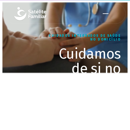
CUIDADOS INTEGRADOS DE SAÚDE
NO DOMICÍLIO
Cuidamos
de si no
conforto do
seu lar
Equipa multidisciplinar, ao seu
domicílio, até 24 horas por dia, 7
dias por semana.