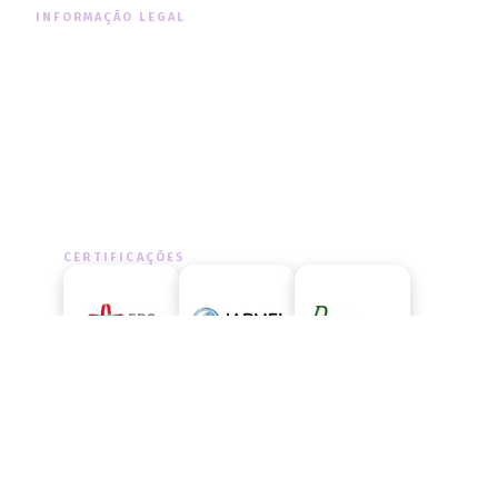
INFORMAÇÃO LEGAL
Informação Legal
Política de Cookies
Política de Privacidade
CERTIFICAÇÕES
LIVRO DE RECLAMAÇÕES
Aceda ao livro de reclamações
oficial e exerça os seus direitos.
ACEDER AGORA
→