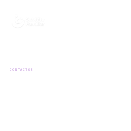
Cuidados Integrados de Saúde ao
Domicílio, em todo o território nacional.
CONTACTOS
MORADA
Rua Padre Américo Nº19, 1º Dto, Telheiras
TELEFONE
+351 210 131 290
(chamada para a rede fixa nacional)
HORÁRIO
Segunda a Sexta · 09h00 — 18h00