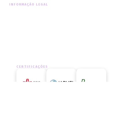
INFORMAÇÃO LEGAL
Informação Legal
Política de Cookies
Política de Privacidade
CERTIFICAÇÕES
LIVRO DE RECLAMAÇÕES
Aceda ao livro de reclamações
oficial e exerça os seus direitos.
ACEDER AGORA
→