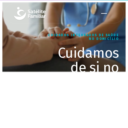
CUIDADOS INTEGRADOS DE SAÚDE
NO DOMICÍLIO
Cuidamos
de si no
conforto do
seu lar
Equipa multidisciplinar, ao seu
domicílio, até 24 horas por dia, 7
dias por semana.