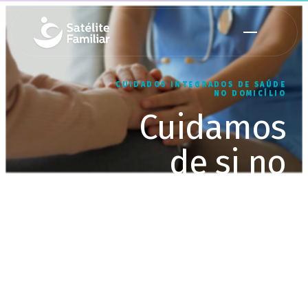
CUIDADOS INTEGRADOS DE SAÚDE
NO DOMICÍLIO
Cuidamos
de si no
conforto do
seu lar
Equipa multidisciplinar, ao seu
domicílio, até 24 horas por dia, 7
dias por semana.