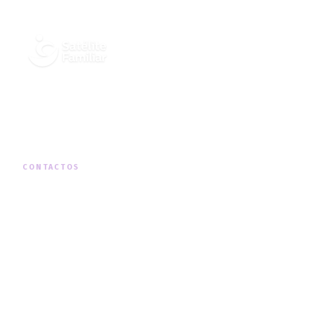
Cuidados Integrados de Saúde ao
Domicílio, em todo o território nacional.
CONTACTOS
MORADA
Rua Padre Américo Nº19, 1º Dto, Telheiras
TELEFONE
+351 210 131 290
(chamada para a rede fixa nacional)
HORÁRIO
Segunda a Sexta · 09h00 — 18h00