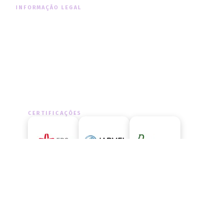
INFORMAÇÃO LEGAL
Informação Legal
Política de Cookies
Política de Privacidade
CERTIFICAÇÕES
LIVRO DE RECLAMAÇÕES
Aceda ao livro de reclamações
oficial e exerça os seus direitos.
ACEDER AGORA
→