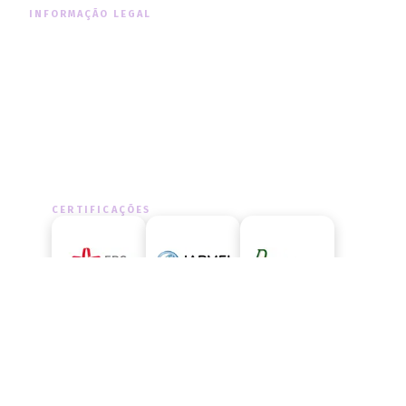
INFORMAÇÃO LEGAL
Informação Legal
Política de Cookies
Política de Privacidade
CERTIFICAÇÕES
LIVRO DE RECLAMAÇÕES
Aceda ao livro de reclamações
oficial e exerça os seus direitos.
ACEDER AGORA
→