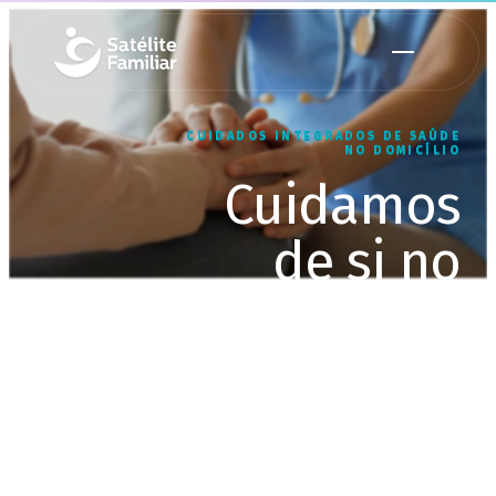
CUIDADOS INTEGRADOS DE SAÚDE
NO DOMICÍLIO
Cuidamos
de si no
conforto do
seu lar
Equipa multidisciplinar, ao seu
domicílio, até 24 horas por dia, 7
dias por semana.