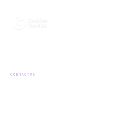
Cuidados Integrados de Saúde ao
Domicílio, em todo o território nacional.
CONTACTOS
MORADA
Rua Padre Américo Nº19, 1º Dto, Telheiras
TELEFONE
+351 210 131 290
(chamada para a rede fixa nacional)
HORÁRIO
Segunda a Sexta · 09h00 — 18h00