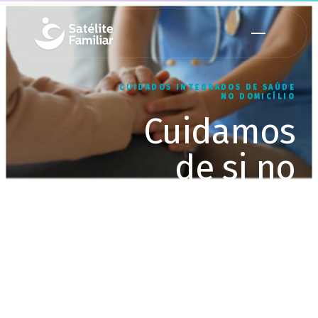
CUIDADOS INTEGRADOS DE SAÚDE
NO DOMICÍLIO
Cuidamos
de si no
conforto do
seu lar
Equipa multidisciplinar, ao seu
domicílio, até 24 horas por dia, 7
dias por semana.