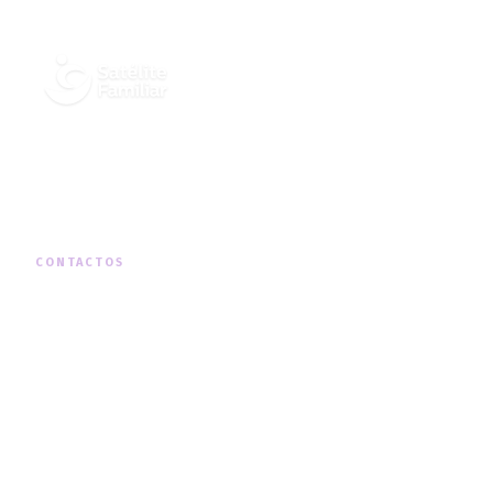
Cuidados Integrados de Saúde ao
Domicílio, em todo o território nacional.
CONTACTOS
MORADA
Rua Padre Américo Nº19, 1º Dto, Telheiras
TELEFONE
+351 210 131 290
(chamada para a rede fixa nacional)
HORÁRIO
Segunda a Sexta · 09h00 — 18h00