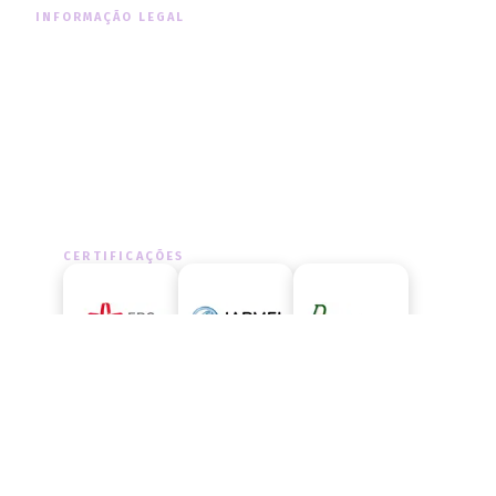
INFORMAÇÃO LEGAL
Informação Legal
Política de Cookies
Política de Privacidade
CERTIFICAÇÕES
LIVRO DE RECLAMAÇÕES
Aceda ao livro de reclamações
oficial e exerça os seus direitos.
ACEDER AGORA
→