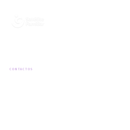
Cuidados Integrados de Saúde ao
Domicílio, em todo o território nacional.
CONTACTOS
MORADA
Rua Padre Américo Nº19, 1º Dto, Telheiras
TELEFONE
+351 210 131 290
(chamada para a rede fixa nacional)
HORÁRIO
Segunda a Sexta · 09h00 — 18h00