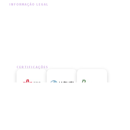
INFORMAÇÃO LEGAL
Informação Legal
Política de Cookies
Política de Privacidade
CERTIFICAÇÕES
LIVRO DE RECLAMAÇÕES
Aceda ao livro de reclamações
oficial e exerça os seus direitos.
ACEDER AGORA
→