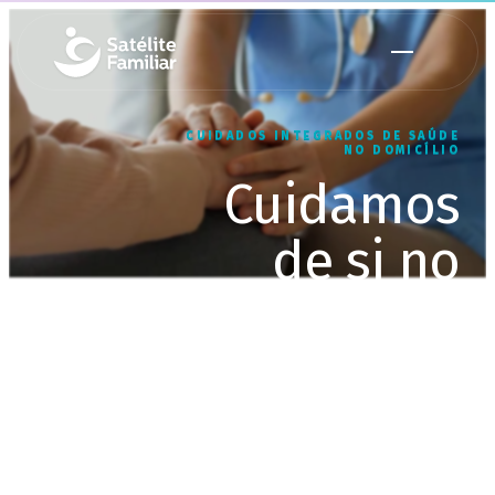
CUIDADOS INTEGRADOS DE SAÚDE
NO DOMICÍLIO
Cuidamos
de si no
conforto do
seu lar
Equipa multidisciplinar, ao seu
domicílio, até 24 horas por dia, 7
dias por semana.