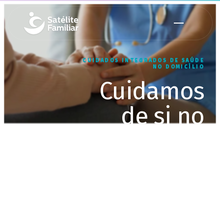
CUIDADOS INTEGRADOS DE SAÚDE
NO DOMICÍLIO
Cuidamos
de si no
conforto do
seu lar
Equipa multidisciplinar, ao seu
domicílio, até 24 horas por dia, 7
dias por semana.