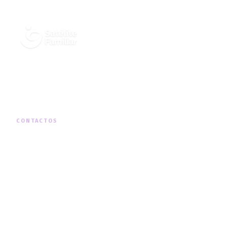
Cuidados Integrados de Saúde ao
Domicílio, em todo o território nacional.
CONTACTOS
MORADA
Rua Padre Américo Nº19, 1º Dto, Telheiras
TELEFONE
+351 210 131 290
(chamada para a rede fixa nacional)
HORÁRIO
Segunda a Sexta · 09h00 — 18h00