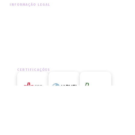
INFORMAÇÃO LEGAL
Informação Legal
Política de Cookies
Política de Privacidade
CERTIFICAÇÕES
LIVRO DE RECLAMAÇÕES
Aceda ao livro de reclamações
oficial e exerça os seus direitos.
ACEDER AGORA
→